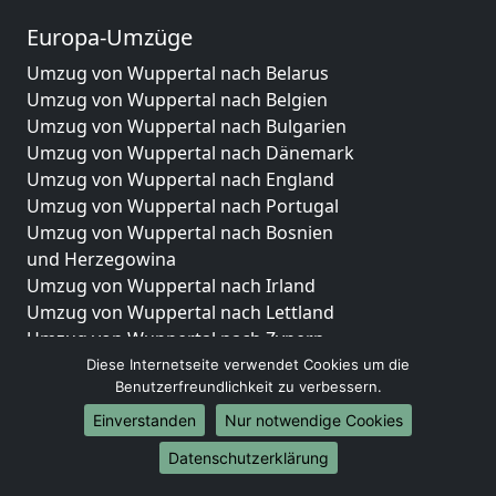
Europa-Umzüge
Umzug von Wuppertal nach Belarus
Umzug von Wuppertal nach Belgien
Umzug von Wuppertal nach Bulgarien
Umzug von Wuppertal nach Dänemark
Umzug von Wuppertal nach England
Umzug von Wuppertal nach Portugal
Umzug von Wuppertal nach Bosnien
und Herzegowina
Umzug von Wuppertal nach Irland
Umzug von Wuppertal nach Lettland
Umzug von Wuppertal nach Zypern
Umzug von Wuppertal nach Kroatien
Diese Internetseite verwendet Cookies um die
Benutzerfreundlichkeit zu verbessern.
Umzug von Wuppertal nach Estland
Umzug von Wuppertal nach Finnland
Einverstanden
Nur notwendige Cookies
Umzug von Wuppertal nach Frankreich
Datenschutzerklärung
Umzug von Wuppertal nach Griechenland