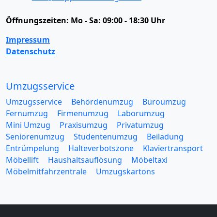
Öffnungszeiten:
Mo - Sa: 09:00 - 18:30 Uhr
Impressum
Datenschutz
Umzugsservice
Umzugsservice
Behördenumzug
Büroumzug
Fernumzug
Firmenumzug
Laborumzug
Mini Umzug
Praxisumzug
Privatumzug
Seniorenumzug
Studentenumzug
Beiladung
Entrümpelung
Halteverbotszone
Klaviertransport
Möbellift
Haushaltsauflösung
Möbeltaxi
Möbelmitfahrzentrale
Umzugskartons