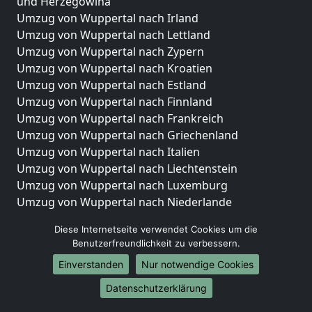
und Herzegowina
Umzug von Wuppertal nach Irland
Umzug von Wuppertal nach Lettland
Umzug von Wuppertal nach Zypern
Umzug von Wuppertal nach Kroatien
Umzug von Wuppertal nach Estland
Umzug von Wuppertal nach Finnland
Umzug von Wuppertal nach Frankreich
Umzug von Wuppertal nach Griechenland
Umzug von Wuppertal nach Italien
Umzug von Wuppertal nach Liechtenstein
Umzug von Wuppertal nach Luxemburg
Umzug von Wuppertal nach Niederlande
Umzug von Wuppertal nach Norwegen
Diese Internetseite verwendet Cookies um die
Umzüge-Deutschlandweit
Benutzerfreundlichkeit zu verbessern.
Einverstanden
Nur notwendige Cookies
Umzug von Wuppertal nach Berlin
Umzug von Wuppertal nach Hamburg
Datenschutzerklärung
Umzug von Wuppertal nach München