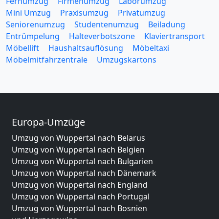
Fernumzug
Firmenumzug
Laborumzug
Mini Umzug
Praxisumzug
Privatumzug
Seniorenumzug
Studentenumzug
Beiladung
Entrümpelung
Halteverbotszone
Klaviertransport
Möbellift
Haushaltsauflösung
Möbeltaxi
Möbelmitfahrzentrale
Umzugskartons
Europa-Umzüge
Umzug von Wuppertal nach Belarus
Umzug von Wuppertal nach Belgien
Umzug von Wuppertal nach Bulgarien
Umzug von Wuppertal nach Dänemark
Umzug von Wuppertal nach England
Umzug von Wuppertal nach Portugal
Umzug von Wuppertal nach Bosnien