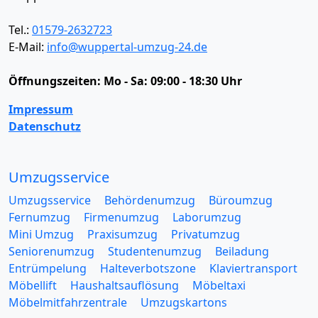
Tel.:
01579-2632723
E-Mail:
info@wuppertal-umzug-24.de
Öffnungszeiten:
Mo - Sa: 09:00 - 18:30 Uhr
Impressum
Datenschutz
Umzugsservice
Umzugsservice
Behördenumzug
Büroumzug
Fernumzug
Firmenumzug
Laborumzug
Mini Umzug
Praxisumzug
Privatumzug
Seniorenumzug
Studentenumzug
Beiladung
Entrümpelung
Halteverbotszone
Klaviertransport
Möbellift
Haushaltsauflösung
Möbeltaxi
Möbelmitfahrzentrale
Umzugskartons