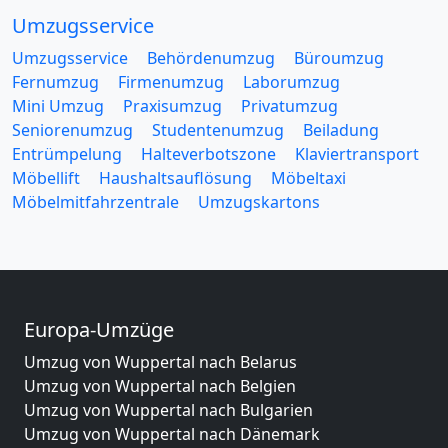
Umzugsservice
Umzugsservice
Behördenumzug
Büroumzug
Fernumzug
Firmenumzug
Laborumzug
Mini Umzug
Praxisumzug
Privatumzug
Seniorenumzug
Studentenumzug
Beiladung
Entrümpelung
Halteverbotszone
Klaviertransport
Möbellift
Haushaltsauflösung
Möbeltaxi
Möbelmitfahrzentrale
Umzugskartons
Europa-Umzüge
Umzug von Wuppertal nach Belarus
Umzug von Wuppertal nach Belgien
Umzug von Wuppertal nach Bulgarien
Umzug von Wuppertal nach Dänemark