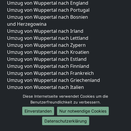
Umzug von Wuppertal nach England
Umzug von Wuppertal nach Portugal
Umzug von Wuppertal nach Bosnien
und Herzegowina
Umzug von Wuppertal nach Irland
Umzug von Wuppertal nach Lettland
Umzug von Wuppertal nach Zypern
Umzug von Wuppertal nach Kroatien
Umzug von Wuppertal nach Estland
Umzug von Wuppertal nach Finnland
Umzug von Wuppertal nach Frankreich
Umzug von Wuppertal nach Griechenland
Umzug von Wuppertal nach Italien
Umzug von Wuppertal nach Liechtenstein
Diese Internetseite verwendet Cookies um die
Umzug von Wuppertal nach Luxemburg
Benutzerfreundlichkeit zu verbessern.
Umzug von Wuppertal nach Niederlande
Einverstanden
Nur notwendige Cookies
Umzug von Wuppertal nach Norwegen
Datenschutzerklärung
Umzüge-Deutschlandweit