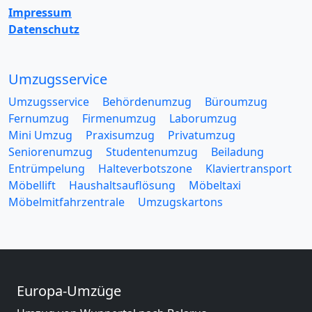
Impressum
Datenschutz
Umzugsservice
Umzugsservice
Behördenumzug
Büroumzug
Fernumzug
Firmenumzug
Laborumzug
Mini Umzug
Praxisumzug
Privatumzug
Seniorenumzug
Studentenumzug
Beiladung
Entrümpelung
Halteverbotszone
Klaviertransport
Möbellift
Haushaltsauflösung
Möbeltaxi
Möbelmitfahrzentrale
Umzugskartons
Europa-Umzüge