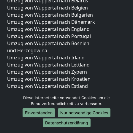
Umzug von Wuppertal nach Belarus
Umzug von Wuppertal nach Belgien
Umzug von Wuppertal nach Bulgarien
Umzug von Wuppertal nach Dänemark
Umzug von Wuppertal nach England
Umzug von Wuppertal nach Portugal
Umzug von Wuppertal nach Bosnien
und Herzegowina
Umzug von Wuppertal nach Irland
Umzug von Wuppertal nach Lettland
Umzug von Wuppertal nach Zypern
Umzug von Wuppertal nach Kroatien
Umzug von Wuppertal nach Estland
Umzug von Wuppertal nach Finnland
Diese Internetseite verwendet Cookies um die
Umzug von Wuppertal nach Frankreich
Benutzerfreundlichkeit zu verbessern.
Umzug von Wuppertal nach Griechenland
Einverstanden
Nur notwendige Cookies
Umzug von Wuppertal nach Italien
Umzug von Wuppertal nach Liechtenstein
Datenschutzerklärung
Umzug von Wuppertal nach Luxemburg