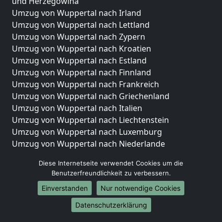
und Herzegowina
Umzug von Wuppertal nach Irland
Umzug von Wuppertal nach Lettland
Umzug von Wuppertal nach Zypern
Umzug von Wuppertal nach Kroatien
Umzug von Wuppertal nach Estland
Umzug von Wuppertal nach Finnland
Umzug von Wuppertal nach Frankreich
Umzug von Wuppertal nach Griechenland
Umzug von Wuppertal nach Italien
Umzug von Wuppertal nach Liechtenstein
Umzug von Wuppertal nach Luxemburg
Umzug von Wuppertal nach Niederlande
Umzug von Wuppertal nach Norwegen
Diese Internetseite verwendet Cookies um die
Umzüge-Deutschlandweit
Benutzerfreundlichkeit zu verbessern.
Einverstanden
Nur notwendige Cookies
Umzug von Wuppertal nach Berlin
Umzug von Wuppertal nach Hamburg
Datenschutzerklärung
Umzug von Wuppertal nach München