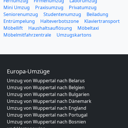
Fernumzug
Firmenumzug
Laborumzug
Mini Umzug
Praxisumzug
Privatumzug
Seniorenumzug
Studentenumzug
Beiladung
Entrümpelung
Halteverbotszone
Klaviertransport
Möbellift
Haushaltsauflösung
Möbeltaxi
Möbelmitfahrzentrale
Umzugskartons
Europa-Umzüge
Umzug von Wuppertal nach Belarus
Umzug von Wuppertal nach Belgien
Umzug von Wuppertal nach Bulgarien
Umzug von Wuppertal nach Dänemark
Umzug von Wuppertal nach England
Umzug von Wuppertal nach Portugal
Umzug von Wuppertal nach Bosnien