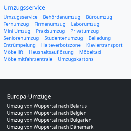
Umzugsservice
Umzugsservice
Behördenumzug
Büroumzug
Fernumzug
Firmenumzug
Laborumzug
Mini Umzug
Praxisumzug
Privatumzug
Seniorenumzug
Studentenumzug
Beiladung
Entrümpelung
Halteverbotszone
Klaviertransport
Möbellift
Haushaltsauflösung
Möbeltaxi
Möbelmitfahrzentrale
Umzugskartons
Europa-Umzüge
Umzug von Wuppertal nach Belarus
Umzug von Wuppertal nach Belgien
Umzug von Wuppertal nach Bulgarien
Umzug von Wuppertal nach Dänemark