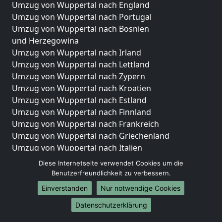
Umzug von Wuppertal nach England
Umzug von Wuppertal nach Portugal
Umzug von Wuppertal nach Bosnien
und Herzegowina
Umzug von Wuppertal nach Irland
Umzug von Wuppertal nach Lettland
Umzug von Wuppertal nach Zypern
Umzug von Wuppertal nach Kroatien
Umzug von Wuppertal nach Estland
Umzug von Wuppertal nach Finnland
Umzug von Wuppertal nach Frankreich
Umzug von Wuppertal nach Griechenland
Umzug von Wuppertal nach Italien
Umzug von Wuppertal nach Liechtenstein
Diese Internetseite verwendet Cookies um die
Umzug von Wuppertal nach Luxemburg
Benutzerfreundlichkeit zu verbessern.
Umzug von Wuppertal nach Niederlande
Einverstanden
Nur notwendige Cookies
Umzug von Wuppertal nach Norwegen
Datenschutzerklärung
Umzüge-Deutschlandweit