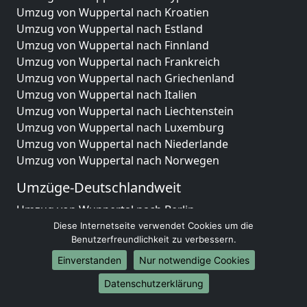
Umzug von Wuppertal nach Kroatien
Umzug von Wuppertal nach Estland
Umzug von Wuppertal nach Finnland
Umzug von Wuppertal nach Frankreich
Umzug von Wuppertal nach Griechenland
Umzug von Wuppertal nach Italien
Umzug von Wuppertal nach Liechtenstein
Umzug von Wuppertal nach Luxemburg
Umzug von Wuppertal nach Niederlande
Umzug von Wuppertal nach Norwegen
Umzüge-Deutschlandweit
Umzug von Wuppertal nach Berlin
Umzug von Wuppertal nach Hamburg
Diese Internetseite verwendet Cookies um die
Benutzerfreundlichkeit zu verbessern.
Umzug von Wuppertal nach München
Umzug von Wuppertal nach Köln
Einverstanden
Nur notwendige Cookies
Umzug von Wuppertal nach Frankfurt am Main
Datenschutzerklärung
Umzug von Wuppertal nach Stuttgart