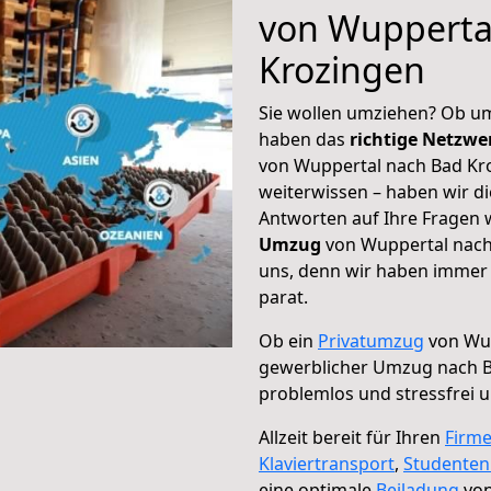
von Wupperta
Krozingen
Sie wollen umziehen? Ob um
haben das
richtige Netzw
von Wuppertal nach Bad Kro
weiterwissen – haben wir di
Antworten auf Ihre Fragen 
Umzug
von Wuppertal nach 
uns, denn wir haben immer 
parat.
Ob ein
Privatumzug
von Wup
gewerblicher Umzug nach 
problemlos und stressfrei 
Allzeit bereit für Ihren
Firm
Klaviertransport
,
Studente
eine optimale
Beiladung
von