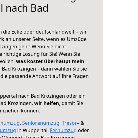
l nach Bad
 die Ecke oder deutschlandweit – wir
erk
an unserer Seite, wenn es Umzüge
zingen geht! Wenn Sie nicht
e richtige Lösung für Sie! Wenn Sie
wollen,
was kostet überhaupt mein
Bad Krozingen – dann wählen Sie sie
die passende Antwort auf Ihre Fragen
pertal nach Bad Krozingen oder ein
Bad Krozingen,
wir helfen
, damit Sie
umziehen können.
enumzug
,
Seniorenumzug
,
Tresor
– &
numzug
in Wuppertal,
Fernumzug
oder
 Wuppertal nach Bad Krozingen.