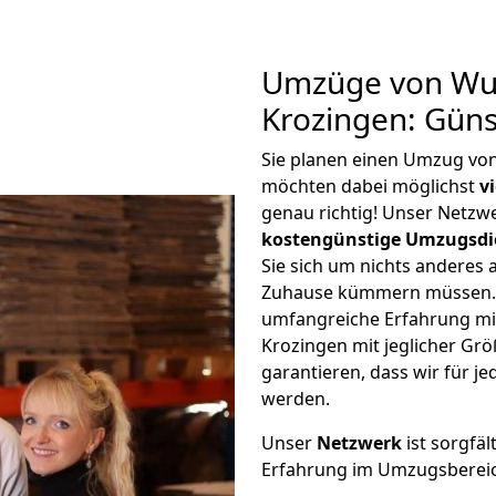
Umzüge von Wup
Krozingen: Gün
Sie planen einen Umzug vo
möchten dabei möglichst
v
genau richtig! Unser Netzw
kostengünstige Umzugsdi
Sie sich um nichts anderes 
Zuhause kümmern müssen. W
umfangreiche Erfahrung m
Krozingen mit jeglicher G
garantieren, dass wir für j
werden.
Unser
Netzwerk
ist sorgfäl
Erfahrung im Umzugsberei