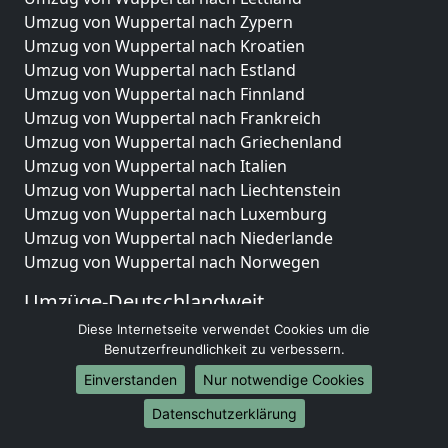
Umzug von Wuppertal nach Zypern
Umzug von Wuppertal nach Kroatien
Umzug von Wuppertal nach Estland
Umzug von Wuppertal nach Finnland
Umzug von Wuppertal nach Frankreich
Umzug von Wuppertal nach Griechenland
Umzug von Wuppertal nach Italien
Umzug von Wuppertal nach Liechtenstein
Umzug von Wuppertal nach Luxemburg
Umzug von Wuppertal nach Niederlande
Umzug von Wuppertal nach Norwegen
Umzüge-Deutschlandweit
Diese Internetseite verwendet Cookies um die
Umzug von Wuppertal nach Berlin
Benutzerfreundlichkeit zu verbessern.
Umzug von Wuppertal nach Hamburg
Umzug von Wuppertal nach München
Einverstanden
Nur notwendige Cookies
Umzug von Wuppertal nach Köln
Datenschutzerklärung
Umzug von Wuppertal nach Frankfurt am Main