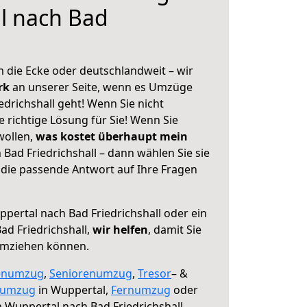
l nach Bad
 die Ecke oder deutschlandweit – wir
erk
an unserer Seite, wenn es Umzüge
drichshall geht! Wenn Sie nicht
e richtige Lösung für Sie! Wenn Sie
wollen,
was kostet überhaupt mein
Bad Friedrichshall – dann wählen Sie sie
die passende Antwort auf Ihre Fragen
pertal nach Bad Friedrichshall oder ein
d Friedrichshall,
wir helfen
, damit Sie
umziehen können.
enumzug
,
Seniorenumzug
,
Tresor
– &
numzug
in Wuppertal,
Fernumzug
oder
 Wuppertal nach Bad Friedrichshall.