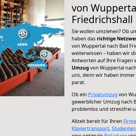
von Wupperta
Friedrichshall
Sie wollen umziehen? Ob um
haben das
richtige Netzw
von Wuppertal nach Bad Frie
weiterwissen – haben wir di
Antworten auf Ihre Fragen 
Umzug
von Wuppertal nach 
uns, denn wir haben immer 
parat.
Ob ein
Privatumzug
von Wup
gewerblicher Umzug nach Ba
problemlos und stressfrei 
Allzeit bereit für Ihren
Firm
Klaviertransport
,
Studente
eine optimale
Beiladung
von