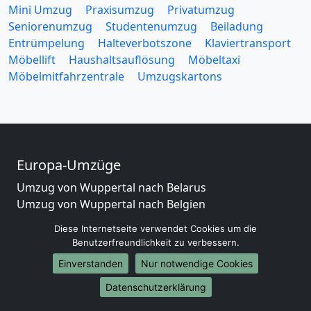
Mini Umzug
Praxisumzug
Privatumzug
Seniorenumzug
Studentenumzug
Beiladung
Entrümpelung
Halteverbotszone
Klaviertransport
Möbellift
Haushaltsauflösung
Möbeltaxi
Möbelmitfahrzentrale
Umzugskartons
Europa-Umzüge
Umzug von Wuppertal nach Belarus
Umzug von Wuppertal nach Belgien
Umzug von Wuppertal nach Bulgarien
Diese Internetseite verwendet Cookies um die
Umzug von Wuppertal nach Dänemark
Benutzerfreundlichkeit zu verbessern.
Umzug von Wuppertal nach England
Einverstanden
Nur notwendige Cookies
Umzug von Wuppertal nach Portugal
Umzug von Wuppertal nach Bosnien
Datenschutzerklärung
und Herzegowina