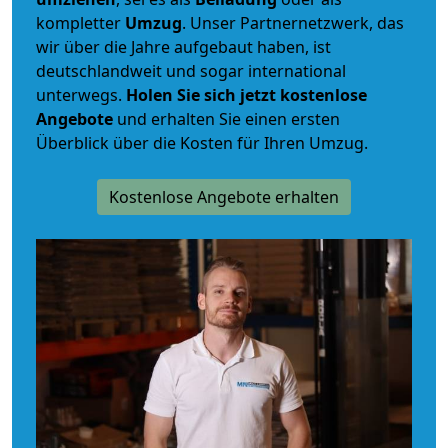
kompletter
Umzug
. Unser Partnernetzwerk, das
wir über die Jahre aufgebaut haben, ist
deutschlandweit und sogar international
unterwegs.
Holen Sie sich jetzt kostenlose
Angebote
und erhalten Sie einen ersten
Überblick über die Kosten für Ihren Umzug.
Kostenlose Angebote erhalten