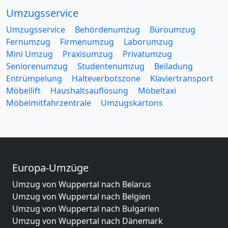
Umzugsservice
Umzugsservice
Behördenumzug
Büroumzug
Fernumzug
Firmenumzug
Laborumzug
Mini Umzug
Praxisumzug
Privatumzug
Seniorenumzug
Studentenumzug
Beiladung
Entrümpelung
Halteverbotszone
Klaviertransport
Möbellift
Haushaltsauflösung
Möbeltaxi
Möbelmitfahrzentrale
Umzugskartons
Europa-Umzüge
Umzug von Wuppertal nach Belarus
Umzug von Wuppertal nach Belgien
Umzug von Wuppertal nach Bulgarien
Umzug von Wuppertal nach Dänemark