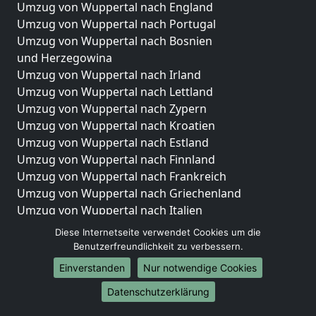
Umzug von Wuppertal nach England
Umzug von Wuppertal nach Portugal
Umzug von Wuppertal nach Bosnien
und Herzegowina
Umzug von Wuppertal nach Irland
Umzug von Wuppertal nach Lettland
Umzug von Wuppertal nach Zypern
Umzug von Wuppertal nach Kroatien
Umzug von Wuppertal nach Estland
Umzug von Wuppertal nach Finnland
Umzug von Wuppertal nach Frankreich
Umzug von Wuppertal nach Griechenland
Umzug von Wuppertal nach Italien
Umzug von Wuppertal nach Liechtenstein
Diese Internetseite verwendet Cookies um die
Umzug von Wuppertal nach Luxemburg
Benutzerfreundlichkeit zu verbessern.
Umzug von Wuppertal nach Niederlande
Einverstanden
Nur notwendige Cookies
Umzug von Wuppertal nach Norwegen
Datenschutzerklärung
Umzüge-Deutschlandweit