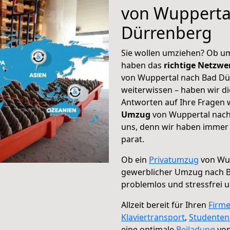
von Wupperta
Dürrenberg
Sie wollen umziehen? Ob um
haben das
richtige Netzw
von Wuppertal nach Bad Dür
weiterwissen – haben wir di
Antworten auf Ihre Fragen 
Umzug
von Wuppertal nach
uns, denn wir haben immer 
parat.
Ob ein
Privatumzug
von Wup
gewerblicher Umzug nach 
problemlos und stressfrei 
Allzeit bereit für Ihren
Firm
Klaviertransport
,
Studente
eine optimale
Beiladung
von