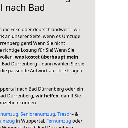
l nach Bad
 die Ecke oder deutschlandweit – wir
erk
an unserer Seite, wenn es Umzüge
renberg geht! Wenn Sie nicht
e richtige Lösung für Sie! Wenn Sie
wollen,
was kostet überhaupt mein
 Bad Dürrenberg – dann wählen Sie sie
die passende Antwort auf Ihre Fragen
pertal nach Bad Dürrenberg oder ein
Bad Dürrenberg,
wir helfen
, damit Sie
umziehen können.
enumzug
,
Seniorenumzug
,
Tresor
– &
numzug
in Wuppertal,
Fernumzug
oder
 Wuppertal nach Bad Dürrenberg.