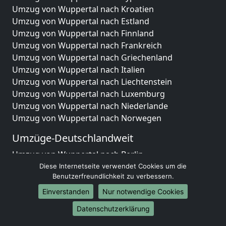
Umzug von Wuppertal nach Kroatien
Umzug von Wuppertal nach Estland
Umzug von Wuppertal nach Finnland
Umzug von Wuppertal nach Frankreich
Umzug von Wuppertal nach Griechenland
Umzug von Wuppertal nach Italien
Umzug von Wuppertal nach Liechtenstein
Umzug von Wuppertal nach Luxemburg
Umzug von Wuppertal nach Niederlande
Umzug von Wuppertal nach Norwegen
Umzüge-Deutschlandweit
Umzug von Wuppertal nach Berlin
Umzug von Wuppertal nach Hamburg
Diese Internetseite verwendet Cookies um die
Benutzerfreundlichkeit zu verbessern.
Umzug von Wuppertal nach München
Umzug von Wuppertal nach Köln
Einverstanden
Nur notwendige Cookies
Umzug von Wuppertal nach Frankfurt am Main
Datenschutzerklärung
Umzug von Wuppertal nach Stuttgart