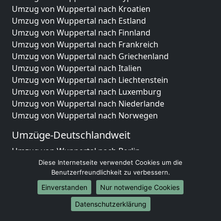
Umzug von Wuppertal nach Kroatien
Umzug von Wuppertal nach Estland
Umzug von Wuppertal nach Finnland
Umzug von Wuppertal nach Frankreich
Umzug von Wuppertal nach Griechenland
Umzug von Wuppertal nach Italien
Umzug von Wuppertal nach Liechtenstein
Umzug von Wuppertal nach Luxemburg
Umzug von Wuppertal nach Niederlande
Umzug von Wuppertal nach Norwegen
Umzüge-Deutschlandweit
Umzug von Wuppertal nach Berlin
Umzug von Wuppertal nach Hamburg
Diese Internetseite verwendet Cookies um die
Benutzerfreundlichkeit zu verbessern.
Umzug von Wuppertal nach München
Umzug von Wuppertal nach Köln
Einverstanden
Nur notwendige Cookies
Umzug von Wuppertal nach Frankfurt am Main
Datenschutzerklärung
Umzug von Wuppertal nach Stuttgart