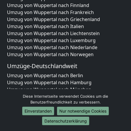
Umzug von Wuppertal nach Finnland
Umzug von Wuppertal nach Frankreich
Umzug von Wuppertal nach Griechenland
Umzug von Wuppertal nach Italien
Umzug von Wuppertal nach Liechtenstein
Umzug von Wuppertal nach Luxemburg
Umzug von Wuppertal nach Niederlande
Umzug von Wuppertal nach Norwegen
Umzüge-Deutschlandweit
Umzug von Wuppertal nach Berlin
Umzug von Wuppertal nach Hamburg
Umzug von Wuppertal nach München
Umzug von Wuppertal nach Köln
Diese Internetseite verwendet Cookies um die
Benutzerfreundlichkeit zu verbessern.
Umzug von Wuppertal nach Frankfurt am Main
Umzug von Wuppertal nach Stuttgart
Einverstanden
Nur notwendige Cookies
Umzug von Wuppertal nach Düsseldorf
Datenschutzerklärung
Umzug von Wuppertal nach Leipzig