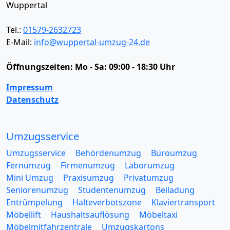
Wuppertal
Tel.:
01579-2632723
E-Mail:
info@wuppertal-umzug-24.de
Öffnungszeiten:
Mo - Sa: 09:00 - 18:30 Uhr
Impressum
Datenschutz
Umzugsservice
Umzugsservice
Behördenumzug
Büroumzug
Fernumzug
Firmenumzug
Laborumzug
Mini Umzug
Praxisumzug
Privatumzug
Seniorenumzug
Studentenumzug
Beiladung
Entrümpelung
Halteverbotszone
Klaviertransport
Möbellift
Haushaltsauflösung
Möbeltaxi
Möbelmitfahrzentrale
Umzugskartons