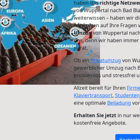
haben das
richtige Netzw
von Wuppertal nach Bad Bla
weiterwissen – haben wir di
Antworten auf Ihre Fragen 
Umzug
von Wuppertal nach
uns, denn wir haben immer 
parat.
Ob ein
Privatumzug
von Wup
gewerblicher Umzug nach 
problemlos und stressfrei 
Allzeit bereit für Ihren
Firm
Klaviertransport
,
Studente
eine optimale
Beiladung
von
Erhalten Sie jetzt
in nur we
kostenfreie Angebote.