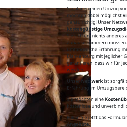
Sie planen einen Umzug vo
möchten dabei möglichst
v
genau richtig! Unser Netzw
kostengünstige Umzugsdi
Sie sich um nichts anderes 
Zuhause kümmern müssen. W
umfangreiche Erfahrung m
Blankenburg mit jeglicher
garantieren, dass wir für j
werden.
Unser
Netzwerk
ist sorgfäl
Erfahrung im Umzugsberei
Sie möchten eine
Kostenüb
kostenlose und unverbindli
Füllen Sie jetzt das Formula
Angebote.