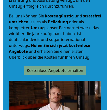
Erfahrung und Ausrüstung verfügt, um den
Umzug erfolgreich durchzuführen.
Bei uns können Sie
kostengünstig
und
stressfrei
umziehen
, sei es als
Beiladung
oder als
kompletter
Umzug
. Unser Partnernetzwerk, das
wir über die Jahre aufgebaut haben, ist
deutschlandweit und sogar international
unterwegs.
Holen Sie sich jetzt kostenlose
Angebote
und erhalten Sie einen ersten
Überblick über die Kosten für Ihren Umzug.
Kostenlose Angebote erhalten