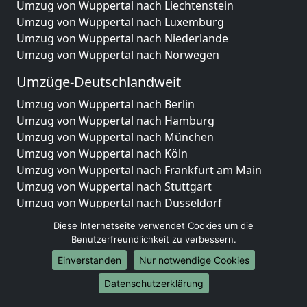
Umzug von Wuppertal nach Liechtenstein
Umzug von Wuppertal nach Luxemburg
Umzug von Wuppertal nach Niederlande
Umzug von Wuppertal nach Norwegen
Umzüge-Deutschlandweit
Umzug von Wuppertal nach Berlin
Umzug von Wuppertal nach Hamburg
Umzug von Wuppertal nach München
Umzug von Wuppertal nach Köln
Umzug von Wuppertal nach Frankfurt am Main
Umzug von Wuppertal nach Stuttgart
Umzug von Wuppertal nach Düsseldorf
Umzug von Wuppertal nach Leipzig
Diese Internetseite verwendet Cookies um die
Umzug von Wuppertal nach Dortmund
Benutzerfreundlichkeit zu verbessern.
Umzug von Wuppertal nach Essen
Einverstanden
Nur notwendige Cookies
Umzug von Wuppertal nach Bremen
Umzug von Wuppertal nach Dresden
Datenschutzerklärung
Umzug von Wuppertal nach Hannover