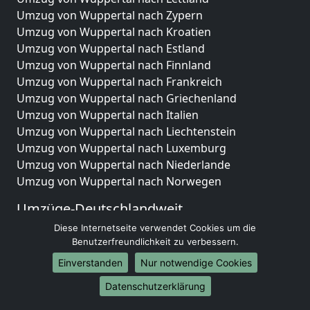
Umzug von Wuppertal nach Zypern
Umzug von Wuppertal nach Kroatien
Umzug von Wuppertal nach Estland
Umzug von Wuppertal nach Finnland
Umzug von Wuppertal nach Frankreich
Umzug von Wuppertal nach Griechenland
Umzug von Wuppertal nach Italien
Umzug von Wuppertal nach Liechtenstein
Umzug von Wuppertal nach Luxemburg
Umzug von Wuppertal nach Niederlande
Umzug von Wuppertal nach Norwegen
Umzüge-Deutschlandweit
Diese Internetseite verwendet Cookies um die
Umzug von Wuppertal nach Berlin
Benutzerfreundlichkeit zu verbessern.
Umzug von Wuppertal nach Hamburg
Umzug von Wuppertal nach München
Einverstanden
Nur notwendige Cookies
Umzug von Wuppertal nach Köln
Datenschutzerklärung
Umzug von Wuppertal nach Frankfurt am Main