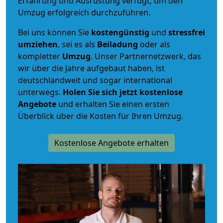
Erfahrung und Ausrüstung verfügt, um den
Umzug erfolgreich durchzuführen.
Bei uns können Sie
kostengünstig
und
stressfrei
umziehen
, sei es als
Beiladung
oder als
kompletter
Umzug
. Unser Partnernetzwerk, das
wir über die Jahre aufgebaut haben, ist
deutschlandweit und sogar international
unterwegs.
Holen Sie sich jetzt kostenlose
Angebote
und erhalten Sie einen ersten
Überblick über die Kosten für Ihren Umzug.
Kostenlose Angebote erhalten