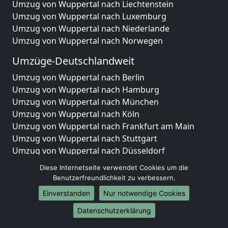
Umzug von Wuppertal nach Liechtenstein
Umzug von Wuppertal nach Luxemburg
Umzug von Wuppertal nach Niederlande
Umzug von Wuppertal nach Norwegen
Umzüge-Deutschlandweit
Umzug von Wuppertal nach Berlin
Umzug von Wuppertal nach Hamburg
Umzug von Wuppertal nach München
Umzug von Wuppertal nach Köln
Umzug von Wuppertal nach Frankfurt am Main
Umzug von Wuppertal nach Stuttgart
Umzug von Wuppertal nach Düsseldorf
Umzug von Wuppertal nach Leipzig
Diese Internetseite verwendet Cookies um die
Umzug von Wuppertal nach Dortmund
Benutzerfreundlichkeit zu verbessern.
Umzug von Wuppertal nach Essen
Einverstanden
Nur notwendige Cookies
Umzug von Wuppertal nach Bremen
Umzug von Wuppertal nach Dresden
Datenschutzerklärung
Umzug von Wuppertal nach Hannover