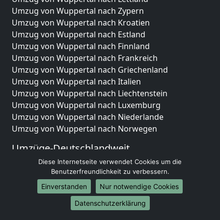
Umzug von Wuppertal nach Zypern
Umzug von Wuppertal nach Kroatien
Umzug von Wuppertal nach Estland
Umzug von Wuppertal nach Finnland
Umzug von Wuppertal nach Frankreich
Umzug von Wuppertal nach Griechenland
Umzug von Wuppertal nach Italien
Umzug von Wuppertal nach Liechtenstein
Umzug von Wuppertal nach Luxemburg
Umzug von Wuppertal nach Niederlande
Umzug von Wuppertal nach Norwegen
Umzüge-Deutschlandweit
Diese Internetseite verwendet Cookies um die
Umzug von Wuppertal nach Berlin
Benutzerfreundlichkeit zu verbessern.
Umzug von Wuppertal nach Hamburg
Umzug von Wuppertal nach München
Einverstanden
Nur notwendige Cookies
Umzug von Wuppertal nach Köln
Datenschutzerklärung
Umzug von Wuppertal nach Frankfurt am Main