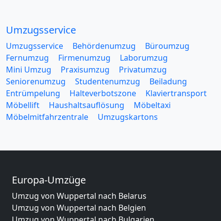
Umzugsservice
Umzugsservice
Behördenumzug
Büroumzug
Fernumzug
Firmenumzug
Laborumzug
Mini Umzug
Praxisumzug
Privatumzug
Seniorenumzug
Studentenumzug
Beiladung
Entrümpelung
Halteverbotszone
Klaviertransport
Möbellift
Haushaltsauflösung
Möbeltaxi
Möbelmitfahrzentrale
Umzugskartons
Europa-Umzüge
Umzug von Wuppertal nach Belarus
Umzug von Wuppertal nach Belgien
Umzug von Wuppertal nach Bulgarien