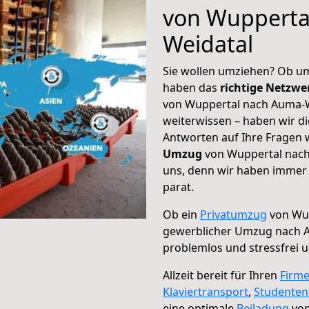
von Wupperta
Weidatal
Sie wollen umziehen? Ob um
haben das
richtige Netzw
von Wuppertal nach Auma-We
weiterwissen – haben wir di
Antworten auf Ihre Fragen 
Umzug
von Wuppertal nach
uns, denn wir haben immer 
parat.
Ob ein
Privatumzug
von Wup
gewerblicher Umzug nach 
problemlos und stressfrei 
Allzeit bereit für Ihren
Firm
Klaviertransport
,
Studente
eine optimale
Beiladung
von