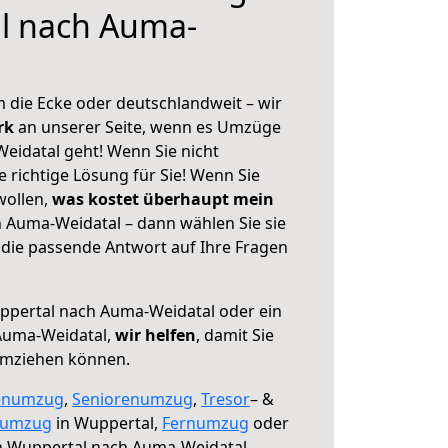
l nach Auma-
 die Ecke oder deutschlandweit – wir
erk
an unserer Seite, wenn es Umzüge
idatal geht! Wenn Sie nicht
e richtige Lösung für Sie! Wenn Sie
wollen,
was kostet überhaupt mein
 Auma-Weidatal – dann wählen Sie sie
die passende Antwort auf Ihre Fragen
pertal nach Auma-Weidatal oder ein
Auma-Weidatal,
wir helfen
, damit Sie
umziehen können.
enumzug
,
Seniorenumzug
,
Tresor
– &
numzug
in Wuppertal,
Fernumzug
oder
 Wuppertal nach Auma-Weidatal.