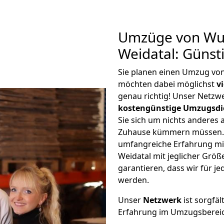
Umzüge von Wu
Weidatal: Günst
Sie planen einen Umzug vo
möchten dabei möglichst
v
genau richtig! Unser Netzw
kostengünstige Umzugsdi
Sie sich um nichts anderes 
Zuhause kümmern müssen. W
umfangreiche Erfahrung m
Weidatal mit jeglicher Gr
garantieren, dass wir für j
werden.
Unser
Netzwerk
ist sorgfäl
Erfahrung im Umzugsberei