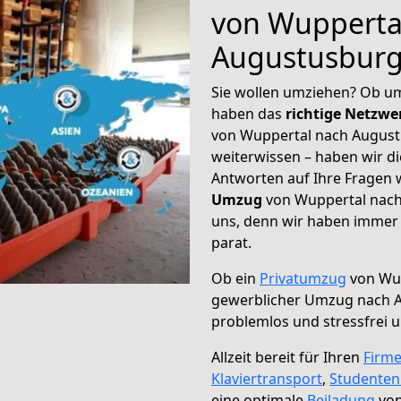
von Wupperta
Augustusbur
Sie wollen umziehen? Ob um
haben das
richtige Netzw
von Wuppertal nach August
weiterwissen – haben wir di
Antworten auf Ihre Fragen 
Umzug
von Wuppertal nach
uns, denn wir haben immer 
parat.
Ob ein
Privatumzug
von Wup
gewerblicher Umzug nach 
problemlos und stressfrei 
Allzeit bereit für Ihren
Firm
Klaviertransport
,
Studente
eine optimale
Beiladung
von