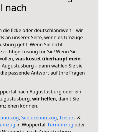
l nach
g
 die Ecke oder deutschlandweit – wir
erk
an unserer Seite, wenn es Umzüge
usburg geht! Wenn Sie nicht
e richtige Lösung für Sie! Wenn Sie
wollen,
was kostet überhaupt mein
 Augustusburg – dann wählen Sie sie
die passende Antwort auf Ihre Fragen
pertal nach Augustusburg oder ein
Augustusburg,
wir helfen
, damit Sie
umziehen können.
enumzug
,
Seniorenumzug
,
Tresor
– &
numzug
in Wuppertal,
Fernumzug
oder
 Wuppertal nach Augustusburg.