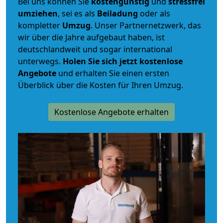
Bei uns können Sie
kostengünstig
und
stressfrei
umziehen
, sei es als
Beiladung
oder als
kompletter
Umzug
. Unser Partnernetzwerk, das
wir über die Jahre aufgebaut haben, ist
deutschlandweit und sogar international
unterwegs.
Holen Sie sich jetzt kostenlose
Angebote
und erhalten Sie einen ersten
Überblick über die Kosten für Ihren Umzug.
Kostenlose Angebote erhalten