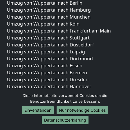
Umzug von Wuppertal nach Berlin
Umzug von Wuppertal nach Hamburg
Umzug von Wuppertal nach München
Umzug von Wuppertal nach Köln
Umzug von Wuppertal nach Frankfurt am Main
Umzug von Wuppertal nach Stuttgart
Umzug von Wuppertal nach Düsseldorf
Umzug von Wuppertal nach Leipzig
Umzug von Wuppertal nach Dortmund
Umzug von Wuppertal nach Essen
Umzug von Wuppertal nach Bremen
Umzug von Wuppertal nach Dresden
Umzug von Wuppertal nach Hannover
Umzug von Wuppertal nach Nürnberg
Diese Internetseite verwendet Cookies um die
Umzug von Wuppertal nach Duisburg
Benutzerfreundlichkeit zu verbessern.
Umzug von Wuppertal nach Bochum
Einverstanden
Nur notwendige Cookies
Umzug von Wuppertal nach Wuppertal
Datenschutzerklärung
Umzug von Wuppertal nach Bielefeld
Umzug von Wuppertal nach Bonn