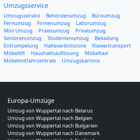
Umzugsservice
Umzugsservice
Behördenumzug
Büroumzug
Fernumzug
Firmenumzug
Laborumzug
Mini Umzug
Praxisumzug
Privatumzug
Seniorenumzug
Studentenumzug
Beiladung
Entrümpelung
Halteverbotszone
Klaviertransport
Möbellift
Haushaltsauflösung
Möbeltaxi
Möbelmitfahrzentrale
Umzugskartons
Europa-Umzüge
Umzug von Wuppertal nach Belarus
Umzug von Wuppertal nach Belgien
Umzug von Wuppertal nach Bulgarien
Umzug von Wuppertal nach Dänemark