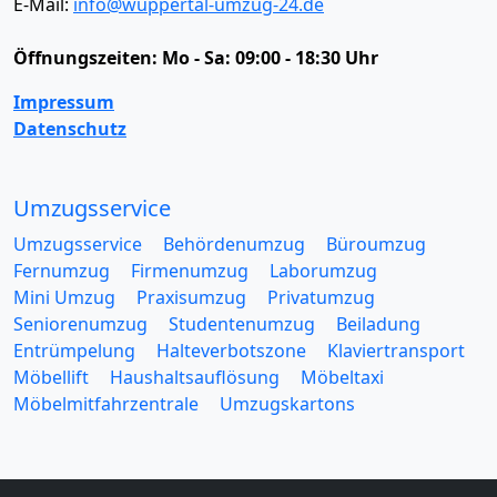
E-Mail:
info@wuppertal-umzug-24.de
Öffnungszeiten:
Mo - Sa: 09:00 - 18:30 Uhr
Impressum
Datenschutz
Umzugsservice
Umzugsservice
Behördenumzug
Büroumzug
Fernumzug
Firmenumzug
Laborumzug
Mini Umzug
Praxisumzug
Privatumzug
Seniorenumzug
Studentenumzug
Beiladung
Entrümpelung
Halteverbotszone
Klaviertransport
Möbellift
Haushaltsauflösung
Möbeltaxi
Möbelmitfahrzentrale
Umzugskartons