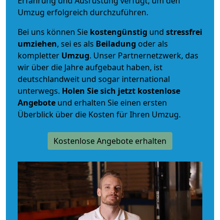
Erfahrung und Ausrüstung verfügt, um den
Umzug erfolgreich durchzuführen.
Bei uns können Sie
kostengünstig
und
stressfrei
umziehen
, sei es als
Beiladung
oder als
kompletter
Umzug
. Unser Partnernetzwerk, das
wir über die Jahre aufgebaut haben, ist
deutschlandweit und sogar international
unterwegs.
Holen Sie sich jetzt kostenlose
Angebote
und erhalten Sie einen ersten
Überblick über die Kosten für Ihren Umzug.
Kostenlose Angebote erhalten