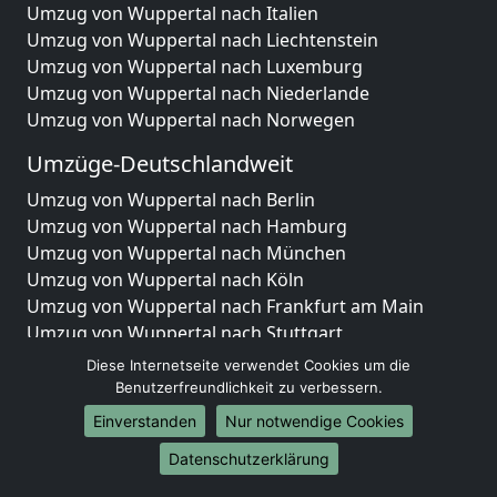
Umzug von Wuppertal nach Italien
Umzug von Wuppertal nach Liechtenstein
Umzug von Wuppertal nach Luxemburg
Umzug von Wuppertal nach Niederlande
Umzug von Wuppertal nach Norwegen
Umzüge-Deutschlandweit
Umzug von Wuppertal nach Berlin
Umzug von Wuppertal nach Hamburg
Umzug von Wuppertal nach München
Umzug von Wuppertal nach Köln
Umzug von Wuppertal nach Frankfurt am Main
Umzug von Wuppertal nach Stuttgart
Umzug von Wuppertal nach Düsseldorf
Diese Internetseite verwendet Cookies um die
Umzug von Wuppertal nach Leipzig
Benutzerfreundlichkeit zu verbessern.
Umzug von Wuppertal nach Dortmund
Einverstanden
Nur notwendige Cookies
Umzug von Wuppertal nach Essen
Datenschutzerklärung
Umzug von Wuppertal nach Bremen
Umzug von Wuppertal nach Dresden