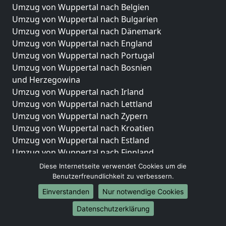
Umzug von Wuppertal nach Belgien
Umzug von Wuppertal nach Bulgarien
Umzug von Wuppertal nach Dänemark
Umzug von Wuppertal nach England
Umzug von Wuppertal nach Portugal
Umzug von Wuppertal nach Bosnien
und Herzegowina
Umzug von Wuppertal nach Irland
Umzug von Wuppertal nach Lettland
Umzug von Wuppertal nach Zypern
Umzug von Wuppertal nach Kroatien
Umzug von Wuppertal nach Estland
Umzug von Wuppertal nach Finnland
Umzug von Wuppertal nach Frankreich
Diese Internetseite verwendet Cookies um die
Umzug von Wuppertal nach Griechenland
Benutzerfreundlichkeit zu verbessern.
Umzug von Wuppertal nach Italien
Einverstanden
Nur notwendige Cookies
Umzug von Wuppertal nach Liechtenstein
Datenschutzerklärung
Umzug von Wuppertal nach Luxemburg
Umzug von Wuppertal nach Niederlande