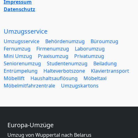
Impressum
Datenschutz
Umzugsservice
Umzugsservice
Behördenumzug
Büroumzug
Fernumzug
Firmenumzug
Laborumzug
Mini Umzug
Praxisumzug
Privatumzug
Seniorenumzug
Studentenumzug
Beiladung
Entrümpelung
Halteverbotszone
Klaviertransport
Möbellift
Haushaltsauflösung
Möbeltaxi
Möbelmitfahrzentrale
Umzugskartons
Europa-Umzüge
Umzug von Wuppertal nach Belarus