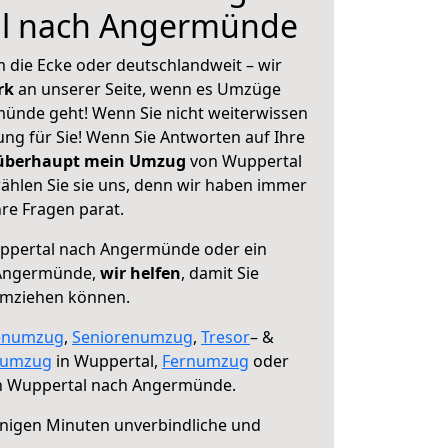
l nach Angermünde
 die Ecke oder deutschlandweit – wir
erk
an unserer Seite, wenn es Umzüge
ünde geht! Wenn Sie nicht weiterwissen
sung für Sie! Wenn Sie Antworten auf Ihre
 überhaupt mein Umzug
von Wuppertal
hlen Sie sie uns, denn wir haben immer
re Fragen parat.
pertal nach Angermünde oder ein
 Angermünde,
wir helfen
, damit Sie
umziehen können.
enumzug
,
Seniorenumzug
,
Tresor
– &
numzug
in Wuppertal,
Fernumzug
oder
 Wuppertal nach Angermünde.
nigen Minuten unverbindliche und