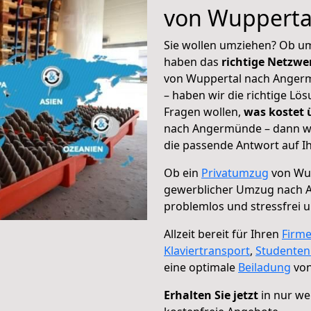
von Wupperta
Sie wollen umziehen? Ob um
haben das
richtige Netzw
von Wuppertal nach Angerm
– haben wir die richtige Lö
Fragen wollen,
was kostet
nach Angermünde – dann wä
die passende Antwort auf Ih
Ob ein
Privatumzug
von Wup
gewerblicher Umzug nach
problemlos und stressfrei 
Allzeit bereit für Ihren
Firm
Klaviertransport
,
Studente
eine optimale
Beiladung
von
Erhalten Sie jetzt
in nur we