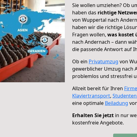
Sie wollen umziehen? Ob um
haben das
richtige Netzw
von Wuppertal nach Anderna
haben wir die richtige Lösu
Fragen wollen,
was kostet
nach Andernach – dann wähl
die passende Antwort auf Ih
Ob ein
Privatumzug
von Wup
gewerblicher Umzug nach 
problemlos und stressfrei 
Allzeit bereit für Ihren
Firm
Klaviertransport
,
Studente
eine optimale
Beiladung
von
Erhalten Sie jetzt
in nur we
kostenfreie Angebote.