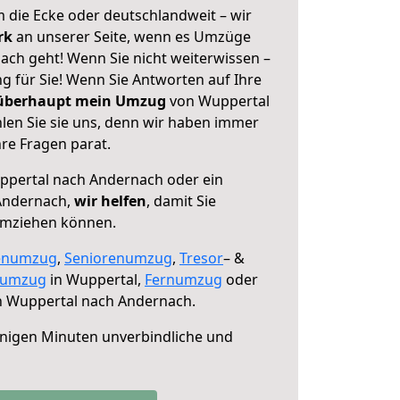
 die Ecke oder deutschlandweit – wir
erk
an unserer Seite, wenn es Umzüge
ch geht! Wenn Sie nicht weiterwissen –
ng für Sie! Wenn Sie Antworten auf Ihre
 überhaupt mein Umzug
von Wuppertal
en Sie sie uns, denn wir haben immer
re Fragen parat.
pertal nach Andernach oder ein
Andernach,
wir helfen
, damit Sie
umziehen können.
enumzug
,
Seniorenumzug
,
Tresor
– &
numzug
in Wuppertal,
Fernumzug
oder
 Wuppertal nach Andernach.
nigen Minuten unverbindliche und