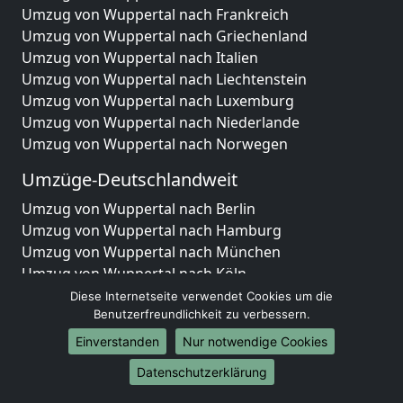
Umzug von Wuppertal nach Frankreich
Umzug von Wuppertal nach Griechenland
Umzug von Wuppertal nach Italien
Umzug von Wuppertal nach Liechtenstein
Umzug von Wuppertal nach Luxemburg
Umzug von Wuppertal nach Niederlande
Umzug von Wuppertal nach Norwegen
Umzüge-Deutschlandweit
Umzug von Wuppertal nach Berlin
Umzug von Wuppertal nach Hamburg
Umzug von Wuppertal nach München
Umzug von Wuppertal nach Köln
Umzug von Wuppertal nach Frankfurt am Main
Diese Internetseite verwendet Cookies um die
Umzug von Wuppertal nach Stuttgart
Benutzerfreundlichkeit zu verbessern.
Umzug von Wuppertal nach Düsseldorf
Einverstanden
Nur notwendige Cookies
Umzug von Wuppertal nach Leipzig
Datenschutzerklärung
Umzug von Wuppertal nach Dortmund
Umzug von Wuppertal nach Essen