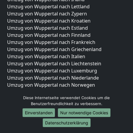
Umzug von Wuppertal nach Lettland
Umzug von Wuppertal nach Zypern
Umzug von Wuppertal nach Kroatien
Umzug von Wuppertal nach Estland
Umzug von Wuppertal nach Finnland
Umzug von Wuppertal nach Frankreich
Umzug von Wuppertal nach Griechenland
Umzug von Wuppertal nach Italien
Umzug von Wuppertal nach Liechtenstein
Umzug von Wuppertal nach Luxemburg
Umzug von Wuppertal nach Niederlande
Umzug von Wuppertal nach Norwegen
Umzüge-Deutschlandweit
Diese Internetseite verwendet Cookies um die
Benutzerfreundlichkeit zu verbessern.
Umzug von Wuppertal nach Berlin
Umzug von Wuppertal nach Hamburg
Einverstanden
Nur notwendige Cookies
Umzug von Wuppertal nach München
Datenschutzerklärung
Umzug von Wuppertal nach Köln