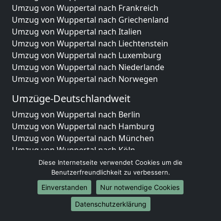
Umzug von Wuppertal nach Frankreich
Umzug von Wuppertal nach Griechenland
Umzug von Wuppertal nach Italien
Umzug von Wuppertal nach Liechtenstein
Umzug von Wuppertal nach Luxemburg
Umzug von Wuppertal nach Niederlande
Umzug von Wuppertal nach Norwegen
Umzüge-Deutschlandweit
Umzug von Wuppertal nach Berlin
Umzug von Wuppertal nach Hamburg
Umzug von Wuppertal nach München
Umzug von Wuppertal nach Köln
Umzug von Wuppertal nach Frankfurt am Main
Diese Internetseite verwendet Cookies um die
Umzug von Wuppertal nach Stuttgart
Benutzerfreundlichkeit zu verbessern.
Umzug von Wuppertal nach Düsseldorf
Einverstanden
Nur notwendige Cookies
Umzug von Wuppertal nach Leipzig
Datenschutzerklärung
Umzug von Wuppertal nach Dortmund
Umzug von Wuppertal nach Essen