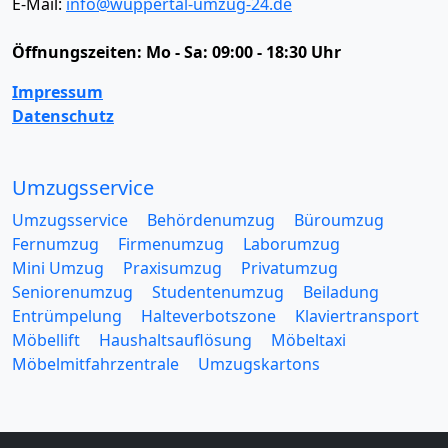
E-Mail:
info@wuppertal-umzug-24.de
Öffnungszeiten:
Mo - Sa: 09:00 - 18:30 Uhr
Impressum
Datenschutz
Umzugsservice
Umzugsservice
Behördenumzug
Büroumzug
Fernumzug
Firmenumzug
Laborumzug
Mini Umzug
Praxisumzug
Privatumzug
Seniorenumzug
Studentenumzug
Beiladung
Entrümpelung
Halteverbotszone
Klaviertransport
Möbellift
Haushaltsauflösung
Möbeltaxi
Möbelmitfahrzentrale
Umzugskartons