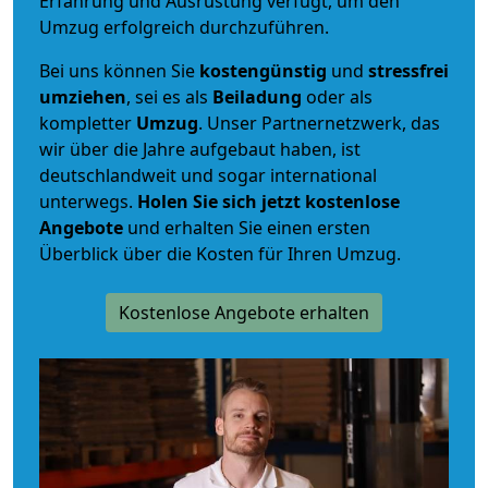
Erfahrung und Ausrüstung verfügt, um den
Umzug erfolgreich durchzuführen.
Bei uns können Sie
kostengünstig
und
stressfrei
umziehen
, sei es als
Beiladung
oder als
kompletter
Umzug
. Unser Partnernetzwerk, das
wir über die Jahre aufgebaut haben, ist
deutschlandweit und sogar international
unterwegs.
Holen Sie sich jetzt kostenlose
Angebote
und erhalten Sie einen ersten
Überblick über die Kosten für Ihren Umzug.
Kostenlose Angebote erhalten