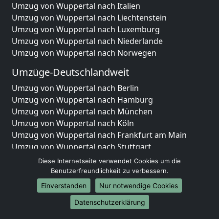
Umzug von Wuppertal nach Italien
Umzug von Wuppertal nach Liechtenstein
Umzug von Wuppertal nach Luxemburg
Umzug von Wuppertal nach Niederlande
Umzug von Wuppertal nach Norwegen
Umzüge-Deutschlandweit
Umzug von Wuppertal nach Berlin
Umzug von Wuppertal nach Hamburg
Umzug von Wuppertal nach München
Umzug von Wuppertal nach Köln
Umzug von Wuppertal nach Frankfurt am Main
Umzug von Wuppertal nach Stuttgart
Umzug von Wuppertal nach Düsseldorf
Diese Internetseite verwendet Cookies um die
Umzug von Wuppertal nach Leipzig
Benutzerfreundlichkeit zu verbessern.
Umzug von Wuppertal nach Dortmund
Einverstanden
Nur notwendige Cookies
Umzug von Wuppertal nach Essen
Datenschutzerklärung
Umzug von Wuppertal nach Bremen
Umzug von Wuppertal nach Dresden