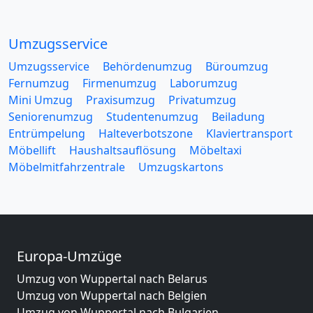
Umzugsservice
Umzugsservice
Behördenumzug
Büroumzug
Fernumzug
Firmenumzug
Laborumzug
Mini Umzug
Praxisumzug
Privatumzug
Seniorenumzug
Studentenumzug
Beiladung
Entrümpelung
Halteverbotszone
Klaviertransport
Möbellift
Haushaltsauflösung
Möbeltaxi
Möbelmitfahrzentrale
Umzugskartons
Europa-Umzüge
Umzug von Wuppertal nach Belarus
Umzug von Wuppertal nach Belgien
Umzug von Wuppertal nach Bulgarien